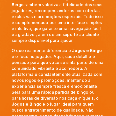
Bingo
também valoriza a fidelidade dos seus
jogadores, recompensando-os com ofertas
exclusivas e promoções especiais. Tudo isso
é complementado por uma interface simples
e intuitiva, que garante uma navegação fácil
e agradável, além de um suporte ao cliente
sempre disponível para ajudar.
O que realmente diferencia o
Jogos e Bingo
é o foco no jogador. Aqui, cada detalhe é
pensado para que você se sinta parte de uma
comunidade vibrante e acolhedora. A
plataforma é constantemente atualizada com
novos jogos e promoções, mantendo a
experiência sempre fresca e emocionante.
Seja para uma rápida partida de bingo ou
para horas de diversão nos caça-níqueis, o
Jogos e Bingo
é o lugar ideal para quem
busca entretenimento de qualidade. Não