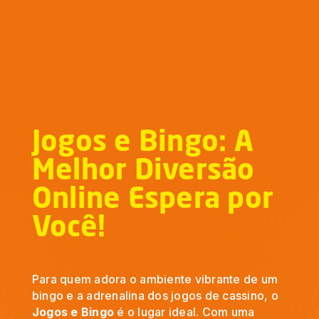
Mais jogos aqui
Jogos e Bingo: A
Melhor Diversão
Online Espera por
Você!
Para quem adora o ambiente vibrante de um
bingo e a adrenalina dos jogos de cassino, o
Jogos e Bingo
é o lugar ideal. Com uma