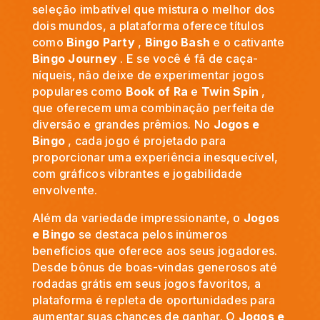
seleção imbatível que mistura o melhor dos
dois mundos, a plataforma oferece títulos
como
Bingo Party
,
Bingo Bash
e o cativante
Bingo Journey
. E se você é fã de caça-
níqueis, não deixe de experimentar jogos
populares como
Book of Ra
e
Twin Spin
,
que oferecem uma combinação perfeita de
diversão e grandes prêmios. No
Jogos e
Bingo
, cada jogo é projetado para
proporcionar uma experiência inesquecível,
com gráficos vibrantes e jogabilidade
envolvente.
Além da variedade impressionante, o
Jogos
e Bingo
se destaca pelos inúmeros
benefícios que oferece aos seus jogadores.
Desde bônus de boas-vindas generosos até
rodadas grátis em seus jogos favoritos, a
plataforma é repleta de oportunidades para
aumentar suas chances de ganhar. O
Jogos e