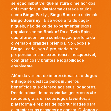
seleção imbatível que mistura o melhor dos
dois mundos, a plataforma oferece títulos
como
Bingo Party
,
Bingo Bash
e o cativante
Bingo Journey
. E se você é fã de caça-
níqueis, não deixe de experimentar jogos
populares como
Book of Ra
e
Twin Spin
,
que oferecem uma combinação perfeita de
diversão e grandes prêmios. No
Jogos e
Bingo
, cada jogo é projetado para
proporcionar uma experiência inesquecível,
com gráficos vibrantes e jogabilidade
envolvente.
Além da variedade impressionante, o
Jogos
e Bingo
se destaca pelos inúmeros
benefícios que oferece aos seus jogadores.
Desde bônus de boas-vindas generosos até
rodadas grátis em seus jogos favoritos, a
plataforma é repleta de oportunidades para
aumentar suas chances de ganhar. O
Jogos e