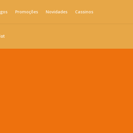
ogos
Promoções
Novidades
Cassinos
lot