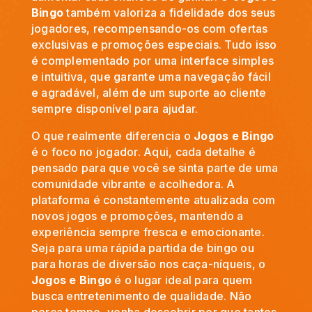
Bingo
também valoriza a fidelidade dos seus
jogadores, recompensando-os com ofertas
exclusivas e promoções especiais. Tudo isso
é complementado por uma interface simples
e intuitiva, que garante uma navegação fácil
e agradável, além de um suporte ao cliente
sempre disponível para ajudar.
O que realmente diferencia o
Jogos e Bingo
é o foco no jogador. Aqui, cada detalhe é
pensado para que você se sinta parte de uma
comunidade vibrante e acolhedora. A
plataforma é constantemente atualizada com
novos jogos e promoções, mantendo a
experiência sempre fresca e emocionante.
Seja para uma rápida partida de bingo ou
para horas de diversão nos caça-níqueis, o
Jogos e Bingo
é o lugar ideal para quem
busca entretenimento de qualidade. Não