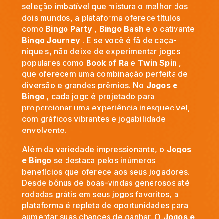
seleção imbatível que mistura o melhor dos
dois mundos, a plataforma oferece títulos
como
Bingo Party
,
Bingo Bash
e o cativante
Bingo Journey
. E se você é fã de caça-
níqueis, não deixe de experimentar jogos
populares como
Book of Ra
e
Twin Spin
,
que oferecem uma combinação perfeita de
diversão e grandes prêmios. No
Jogos e
Bingo
, cada jogo é projetado para
proporcionar uma experiência inesquecível,
com gráficos vibrantes e jogabilidade
envolvente.
Além da variedade impressionante, o
Jogos
e Bingo
se destaca pelos inúmeros
benefícios que oferece aos seus jogadores.
Desde bônus de boas-vindas generosos até
rodadas grátis em seus jogos favoritos, a
plataforma é repleta de oportunidades para
aumentar suas chances de ganhar. O
Jogos e