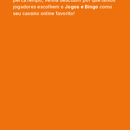
perca tempo, venha descobrir por que tantos
jogadores escolhem o
Jogos e Bingo
como
seu cassino online favorito!
Últimas promoções
Bônus de Boas-Vindas de
100% até R$1000 na VBET