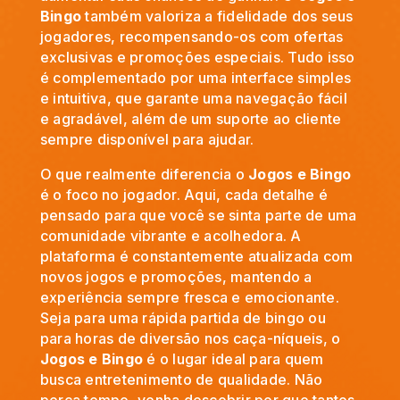
Bingo
também valoriza a fidelidade dos seus
jogadores, recompensando-os com ofertas
exclusivas e promoções especiais. Tudo isso
é complementado por uma interface simples
e intuitiva, que garante uma navegação fácil
e agradável, além de um suporte ao cliente
sempre disponível para ajudar.
O que realmente diferencia o
Jogos e Bingo
é o foco no jogador. Aqui, cada detalhe é
pensado para que você se sinta parte de uma
comunidade vibrante e acolhedora. A
plataforma é constantemente atualizada com
novos jogos e promoções, mantendo a
experiência sempre fresca e emocionante.
Seja para uma rápida partida de bingo ou
para horas de diversão nos caça-níqueis, o
Jogos e Bingo
é o lugar ideal para quem
busca entretenimento de qualidade. Não