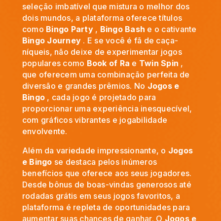
seleção imbatível que mistura o melhor dos
dois mundos, a plataforma oferece títulos
como
Bingo Party
,
Bingo Bash
e o cativante
Bingo Journey
. E se você é fã de caça-
níqueis, não deixe de experimentar jogos
populares como
Book of Ra
e
Twin Spin
,
que oferecem uma combinação perfeita de
diversão e grandes prêmios. No
Jogos e
Bingo
, cada jogo é projetado para
proporcionar uma experiência inesquecível,
com gráficos vibrantes e jogabilidade
envolvente.
Além da variedade impressionante, o
Jogos
e Bingo
se destaca pelos inúmeros
benefícios que oferece aos seus jogadores.
Desde bônus de boas-vindas generosos até
rodadas grátis em seus jogos favoritos, a
plataforma é repleta de oportunidades para
aumentar suas chances de ganhar. O
Jogos e