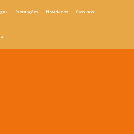
ogos
Promoções
Novidades
Cassinos
lot