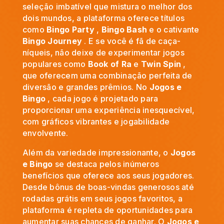
seleção imbatível que mistura o melhor dos
dois mundos, a plataforma oferece títulos
como
Bingo Party
,
Bingo Bash
e o cativante
Bingo Journey
. E se você é fã de caça-
níqueis, não deixe de experimentar jogos
populares como
Book of Ra
e
Twin Spin
,
que oferecem uma combinação perfeita de
diversão e grandes prêmios. No
Jogos e
Bingo
, cada jogo é projetado para
proporcionar uma experiência inesquecível,
com gráficos vibrantes e jogabilidade
envolvente.
Além da variedade impressionante, o
Jogos
e Bingo
se destaca pelos inúmeros
benefícios que oferece aos seus jogadores.
Desde bônus de boas-vindas generosos até
rodadas grátis em seus jogos favoritos, a
plataforma é repleta de oportunidades para
aumentar suas chances de ganhar. O
Jogos e