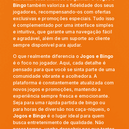
Bingo
também valoriza a fidelidade dos seus
jogadores, recompensando-os com ofertas
exclusivas e promoções especiais. Tudo isso
é complementado por uma interface simples
e intuitiva, que garante uma navegação fácil
e agradável, além de um suporte ao cliente
sempre disponível para ajudar.
O que realmente diferencia o
Jogos e Bingo
é o foco no jogador. Aqui, cada detalhe é
pensado para que você se sinta parte de uma
comunidade vibrante e acolhedora. A
plataforma é constantemente atualizada com
novos jogos e promoções, mantendo a
experiência sempre fresca e emocionante.
Seja para uma rápida partida de bingo ou
para horas de diversão nos caça-níqueis, o
Jogos e Bingo
é o lugar ideal para quem
busca entretenimento de qualidade. Não