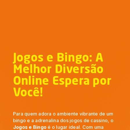
Mais jogos aqui
Jogos e Bingo: A
Melhor Diversão
Online Espera por
Você!
Para quem adora o ambiente vibrante de um
bingo e a adrenalina dos jogos de cassino, o
Jogos e Bingo
é o lugar ideal. Com uma