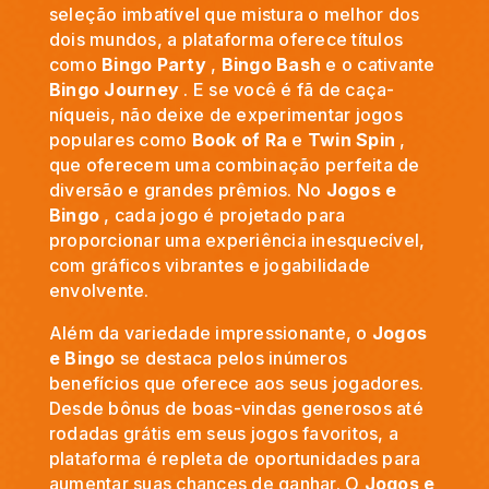
seleção imbatível que mistura o melhor dos
dois mundos, a plataforma oferece títulos
como
Bingo Party
,
Bingo Bash
e o cativante
Bingo Journey
. E se você é fã de caça-
níqueis, não deixe de experimentar jogos
populares como
Book of Ra
e
Twin Spin
,
que oferecem uma combinação perfeita de
diversão e grandes prêmios. No
Jogos e
Bingo
, cada jogo é projetado para
proporcionar uma experiência inesquecível,
com gráficos vibrantes e jogabilidade
envolvente.
Além da variedade impressionante, o
Jogos
e Bingo
se destaca pelos inúmeros
benefícios que oferece aos seus jogadores.
Desde bônus de boas-vindas generosos até
rodadas grátis em seus jogos favoritos, a
plataforma é repleta de oportunidades para
aumentar suas chances de ganhar. O
Jogos e