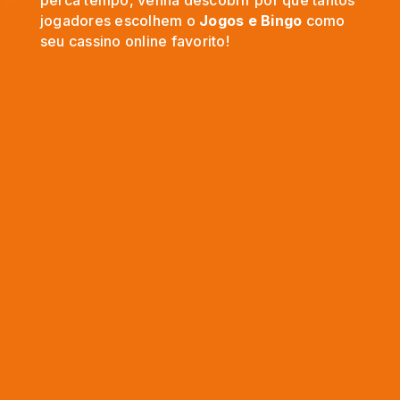
perca tempo, venha descobrir por que tantos
jogadores escolhem o
Jogos e Bingo
como
seu cassino online favorito!
Últimas promoções
Bônus de Boas-Vindas de
100% até R$1000 na VBET