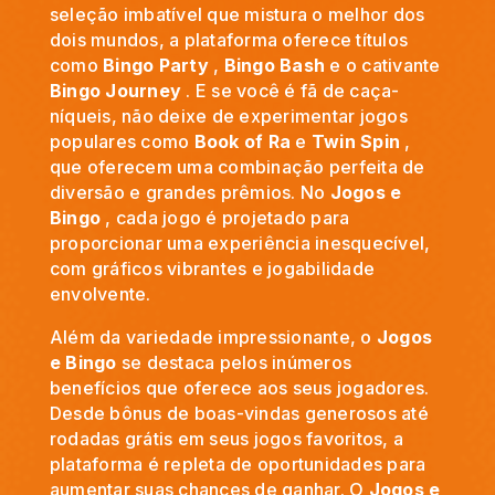
seleção imbatível que mistura o melhor dos
dois mundos, a plataforma oferece títulos
como
Bingo Party
,
Bingo Bash
e o cativante
Bingo Journey
. E se você é fã de caça-
níqueis, não deixe de experimentar jogos
populares como
Book of Ra
e
Twin Spin
,
que oferecem uma combinação perfeita de
diversão e grandes prêmios. No
Jogos e
Bingo
, cada jogo é projetado para
proporcionar uma experiência inesquecível,
com gráficos vibrantes e jogabilidade
envolvente.
Além da variedade impressionante, o
Jogos
e Bingo
se destaca pelos inúmeros
benefícios que oferece aos seus jogadores.
Desde bônus de boas-vindas generosos até
rodadas grátis em seus jogos favoritos, a
plataforma é repleta de oportunidades para
aumentar suas chances de ganhar. O
Jogos e