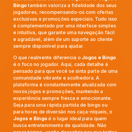
Bingo
também valoriza a fidelidade dos seus
jogadores, recompensando-os com ofertas
exclusivas e promoções especiais. Tudo isso
é complementado por uma interface simples
e intuitiva, que garante uma navegação fácil
e agradável, além de um suporte ao cliente
sempre disponível para ajudar.
O que realmente diferencia o
Jogos e Bingo
é o foco no jogador. Aqui, cada detalhe é
pensado para que você se sinta parte de uma
comunidade vibrante e acolhedora. A
plataforma é constantemente atualizada com
novos jogos e promoções, mantendo a
experiência sempre fresca e emocionante.
Seja para uma rápida partida de bingo ou
para horas de diversão nos caça-níqueis, o
Jogos e Bingo
é o lugar ideal para quem
busca entretenimento de qualidade. Não