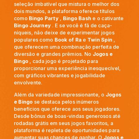
seleção imbatível que mistura o melhor dos
dois mundos, a plataforma oferece títulos
como
Bingo Party
,
Bingo Bash
e o cativante
Bingo Journey
. E se você é fã de caça-
níqueis, não deixe de experimentar jogos
populares como
Book of Ra
e
Twin Spin
,
que oferecem uma combinação perfeita de
diversão e grandes prêmios. No
Jogos e
Bingo
, cada jogo é projetado para
proporcionar uma experiência inesquecível,
com gráficos vibrantes e jogabilidade
envolvente.
Além da variedade impressionante, o
Jogos
e Bingo
se destaca pelos inúmeros
benefícios que oferece aos seus jogadores.
Desde bônus de boas-vindas generosos até
rodadas grátis em seus jogos favoritos, a
plataforma é repleta de oportunidades para
aumentar suas chances de ganhar. O
Jogos e