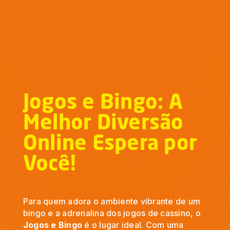
Mais jogos aqui
Jogos e Bingo: A
Melhor Diversão
Online Espera por
Você!
Para quem adora o ambiente vibrante de um
bingo e a adrenalina dos jogos de cassino, o
Jogos e Bingo
é o lugar ideal. Com uma