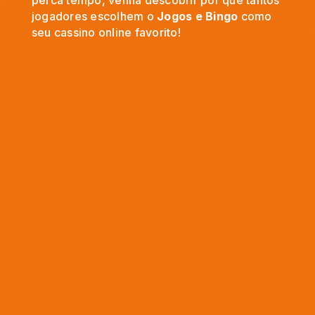
perca tempo, venha descobrir por que tantos
jogadores escolhem o
Jogos e Bingo
como
seu cassino online favorito!
Últimas promoções
Bônus de Boas-Vindas de
100% até R$1000 na VBET