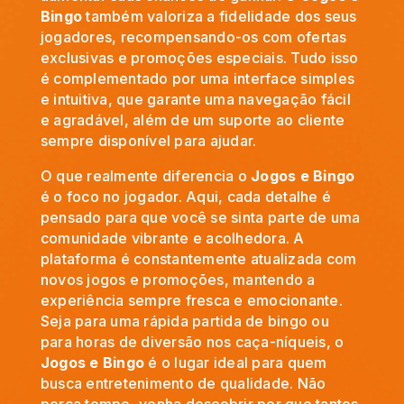
Bingo
também valoriza a fidelidade dos seus
jogadores, recompensando-os com ofertas
exclusivas e promoções especiais. Tudo isso
é complementado por uma interface simples
e intuitiva, que garante uma navegação fácil
e agradável, além de um suporte ao cliente
sempre disponível para ajudar.
O que realmente diferencia o
Jogos e Bingo
é o foco no jogador. Aqui, cada detalhe é
pensado para que você se sinta parte de uma
comunidade vibrante e acolhedora. A
plataforma é constantemente atualizada com
novos jogos e promoções, mantendo a
experiência sempre fresca e emocionante.
Seja para uma rápida partida de bingo ou
para horas de diversão nos caça-níqueis, o
Jogos e Bingo
é o lugar ideal para quem
busca entretenimento de qualidade. Não