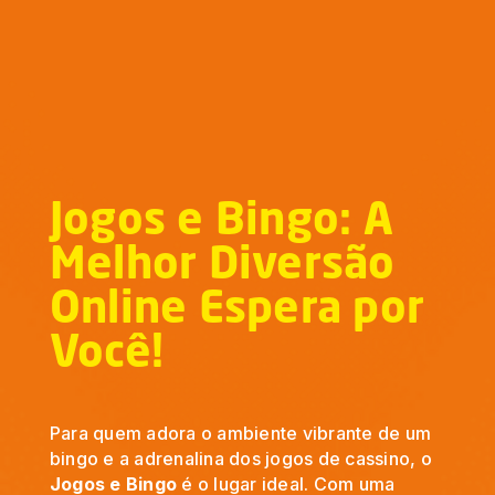
Mais jogos aqui
Jogos e Bingo: A
Melhor Diversão
Online Espera por
Você!
Para quem adora o ambiente vibrante de um
bingo e a adrenalina dos jogos de cassino, o
Jogos e Bingo
é o lugar ideal. Com uma