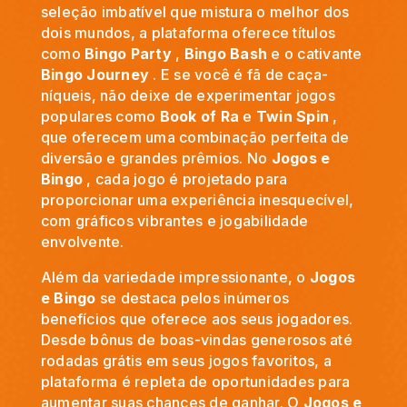
seleção imbatível que mistura o melhor dos
dois mundos, a plataforma oferece títulos
como
Bingo Party
,
Bingo Bash
e o cativante
Bingo Journey
. E se você é fã de caça-
níqueis, não deixe de experimentar jogos
populares como
Book of Ra
e
Twin Spin
,
que oferecem uma combinação perfeita de
diversão e grandes prêmios. No
Jogos e
Bingo
, cada jogo é projetado para
proporcionar uma experiência inesquecível,
com gráficos vibrantes e jogabilidade
envolvente.
Além da variedade impressionante, o
Jogos
e Bingo
se destaca pelos inúmeros
benefícios que oferece aos seus jogadores.
Desde bônus de boas-vindas generosos até
rodadas grátis em seus jogos favoritos, a
plataforma é repleta de oportunidades para
aumentar suas chances de ganhar. O
Jogos e