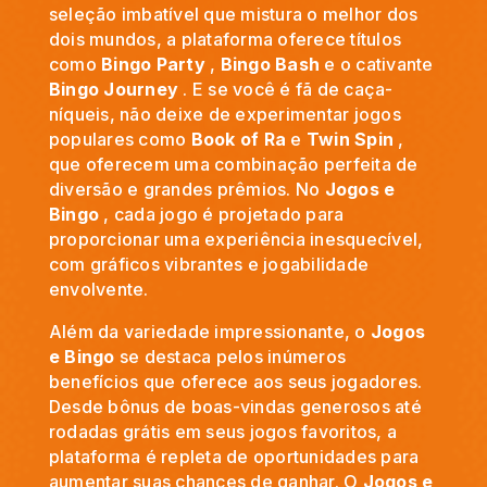
seleção imbatível que mistura o melhor dos
dois mundos, a plataforma oferece títulos
como
Bingo Party
,
Bingo Bash
e o cativante
Bingo Journey
. E se você é fã de caça-
níqueis, não deixe de experimentar jogos
populares como
Book of Ra
e
Twin Spin
,
que oferecem uma combinação perfeita de
diversão e grandes prêmios. No
Jogos e
Bingo
, cada jogo é projetado para
proporcionar uma experiência inesquecível,
com gráficos vibrantes e jogabilidade
envolvente.
Além da variedade impressionante, o
Jogos
e Bingo
se destaca pelos inúmeros
benefícios que oferece aos seus jogadores.
Desde bônus de boas-vindas generosos até
rodadas grátis em seus jogos favoritos, a
plataforma é repleta de oportunidades para
aumentar suas chances de ganhar. O
Jogos e