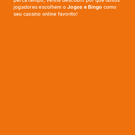
perca tempo, venha descobrir por que tantos
jogadores escolhem o
Jogos e Bingo
como
seu cassino online favorito!
Últimas promoções
Bônus de Boas-Vindas de
100% até R$1000 na VBET