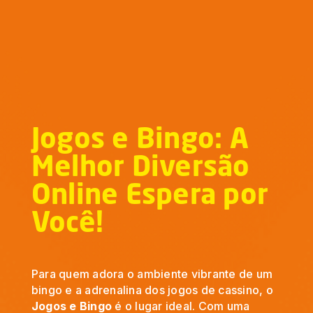
Mais jogos aqui
Jogos e Bingo: A
Melhor Diversão
Online Espera por
Você!
Para quem adora o ambiente vibrante de um
bingo e a adrenalina dos jogos de cassino, o
Jogos e Bingo
é o lugar ideal. Com uma