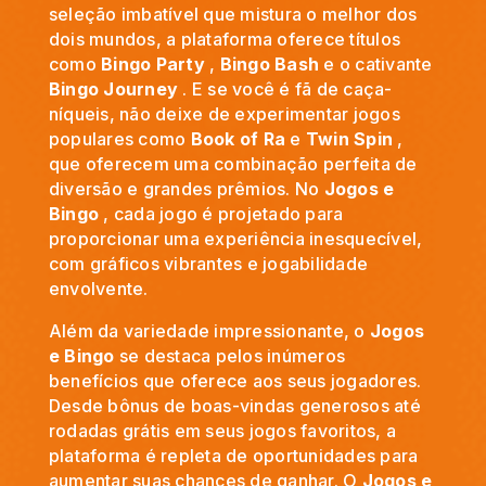
seleção imbatível que mistura o melhor dos
dois mundos, a plataforma oferece títulos
como
Bingo Party
,
Bingo Bash
e o cativante
Bingo Journey
. E se você é fã de caça-
níqueis, não deixe de experimentar jogos
populares como
Book of Ra
e
Twin Spin
,
que oferecem uma combinação perfeita de
diversão e grandes prêmios. No
Jogos e
Bingo
, cada jogo é projetado para
proporcionar uma experiência inesquecível,
com gráficos vibrantes e jogabilidade
envolvente.
Além da variedade impressionante, o
Jogos
e Bingo
se destaca pelos inúmeros
benefícios que oferece aos seus jogadores.
Desde bônus de boas-vindas generosos até
rodadas grátis em seus jogos favoritos, a
plataforma é repleta de oportunidades para
aumentar suas chances de ganhar. O
Jogos e