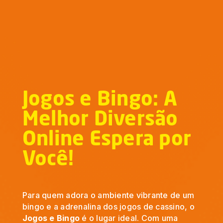
Mais jogos aqui
Jogos e Bingo: A
Melhor Diversão
Online Espera por
Você!
Para quem adora o ambiente vibrante de um
bingo e a adrenalina dos jogos de cassino, o
Jogos e Bingo
é o lugar ideal. Com uma