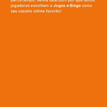
perca tempo, venha descobrir por que tantos
jogadores escolhem o
Jogos e Bingo
como
seu cassino online favorito!
Últimas promoções
Bônus de Boas-Vindas de
100% até R$1000 na VBET