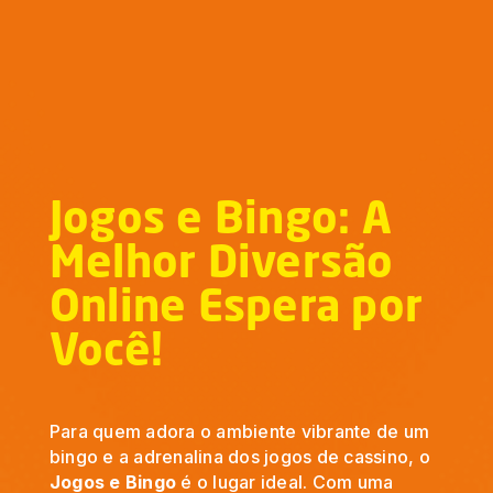
Mais jogos aqui
Jogos e Bingo: A
Melhor Diversão
Online Espera por
Você!
Para quem adora o ambiente vibrante de um
bingo e a adrenalina dos jogos de cassino, o
Jogos e Bingo
é o lugar ideal. Com uma