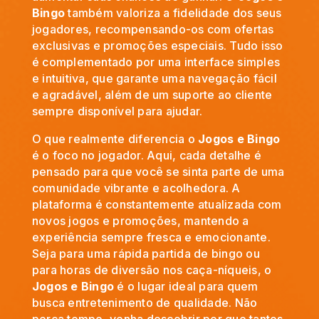
Bingo
também valoriza a fidelidade dos seus
jogadores, recompensando-os com ofertas
exclusivas e promoções especiais. Tudo isso
é complementado por uma interface simples
e intuitiva, que garante uma navegação fácil
e agradável, além de um suporte ao cliente
sempre disponível para ajudar.
O que realmente diferencia o
Jogos e Bingo
é o foco no jogador. Aqui, cada detalhe é
pensado para que você se sinta parte de uma
comunidade vibrante e acolhedora. A
plataforma é constantemente atualizada com
novos jogos e promoções, mantendo a
experiência sempre fresca e emocionante.
Seja para uma rápida partida de bingo ou
para horas de diversão nos caça-níqueis, o
Jogos e Bingo
é o lugar ideal para quem
busca entretenimento de qualidade. Não