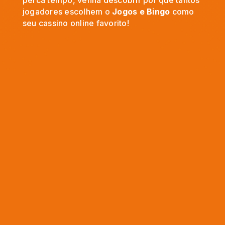
perca tempo, venha descobrir por que tantos
jogadores escolhem o
Jogos e Bingo
como
seu cassino online favorito!
Últimas promoções
Bônus de Boas-Vindas de
100% até R$1000 na VBET