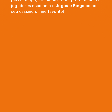
perca tempo, venha descobrir por que tantos
jogadores escolhem o
Jogos e Bingo
como
seu cassino online favorito!
Últimas promoções
Bônus de Boas-Vindas de
100% até R$1000 na VBET