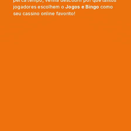
perca tempo, venha descobrir por que tantos
jogadores escolhem o
Jogos e Bingo
como
seu cassino online favorito!
Últimas promoções
Bônus de Boas-Vindas de
100% até R$1000 na VBET