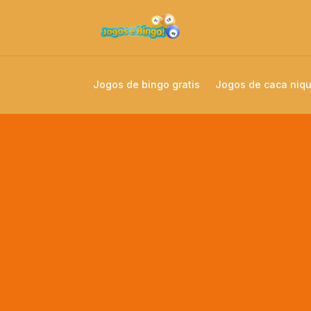
Jogos de bingo gratis
Jogos de caca niqu
Bem-vindo
universo d
jogos e bin