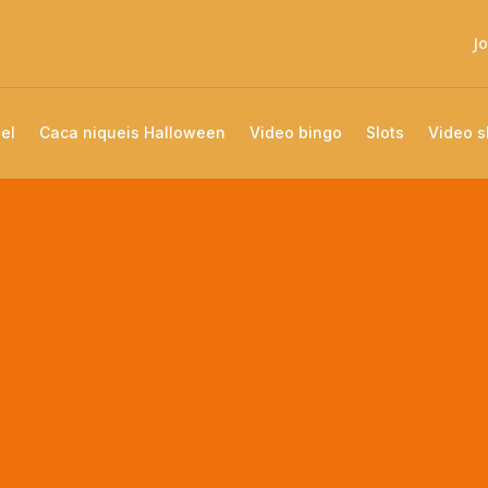
J
el
Caca niqueis Halloween
Video bingo
Slots
Video s
 ao
os
go!