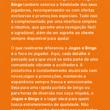
Bingo
também valoriza a fidelidade dos seus
jogadores, recompensando-os com ofertas
exclusivas e promoções especiais. Tudo isso
é complementado por uma interface simples
e intuitiva, que garante uma navegação fácil
e agradável, além de um suporte ao cliente
sempre disponível para ajudar.
O que realmente diferencia o
Jogos e Bingo
é o foco no jogador. Aqui, cada detalhe é
pensado para que você se sinta parte de uma
comunidade vibrante e acolhedora. A
plataforma é constantemente atualizada com
novos jogos e promoções, mantendo a
experiência sempre fresca e emocionante.
Seja para uma rápida partida de bingo ou
para horas de diversão nos caça-níqueis, o
Jogos e Bingo
é o lugar ideal para quem
busca entretenimento de qualidade. Não