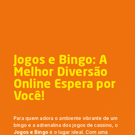
Mais jogos aqui
Jogos e Bingo: A
Melhor Diversão
Online Espera por
Você!
Para quem adora o ambiente vibrante de um
bingo e a adrenalina dos jogos de cassino, o
Jogos e Bingo
é o lugar ideal. Com uma