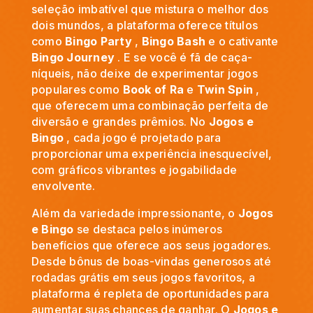
seleção imbatível que mistura o melhor dos
dois mundos, a plataforma oferece títulos
como
Bingo Party
,
Bingo Bash
e o cativante
Bingo Journey
. E se você é fã de caça-
níqueis, não deixe de experimentar jogos
populares como
Book of Ra
e
Twin Spin
,
que oferecem uma combinação perfeita de
diversão e grandes prêmios. No
Jogos e
Bingo
, cada jogo é projetado para
proporcionar uma experiência inesquecível,
com gráficos vibrantes e jogabilidade
envolvente.
Além da variedade impressionante, o
Jogos
e Bingo
se destaca pelos inúmeros
benefícios que oferece aos seus jogadores.
Desde bônus de boas-vindas generosos até
rodadas grátis em seus jogos favoritos, a
plataforma é repleta de oportunidades para
aumentar suas chances de ganhar. O
Jogos e