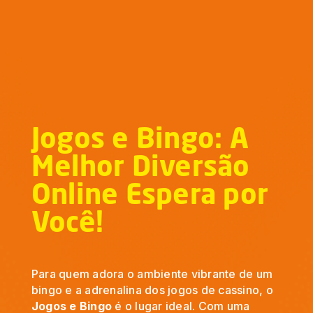
Mais jogos aqui
Jogos e Bingo: A
Melhor Diversão
Online Espera por
Você!
Para quem adora o ambiente vibrante de um
bingo e a adrenalina dos jogos de cassino, o
Jogos e Bingo
é o lugar ideal. Com uma