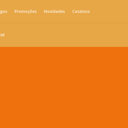
ogos
Promoções
Novidades
Cassinos
lot