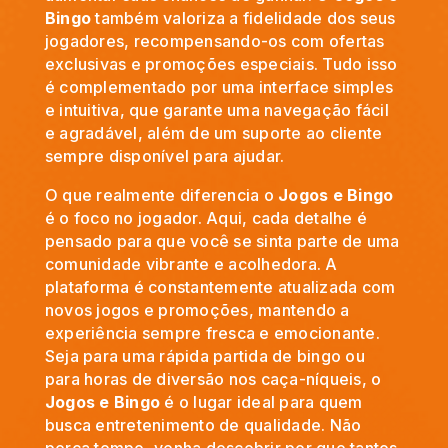
Bingo
também valoriza a fidelidade dos seus
jogadores, recompensando-os com ofertas
exclusivas e promoções especiais. Tudo isso
é complementado por uma interface simples
e intuitiva, que garante uma navegação fácil
e agradável, além de um suporte ao cliente
sempre disponível para ajudar.
O que realmente diferencia o
Jogos e Bingo
é o foco no jogador. Aqui, cada detalhe é
pensado para que você se sinta parte de uma
comunidade vibrante e acolhedora. A
plataforma é constantemente atualizada com
novos jogos e promoções, mantendo a
experiência sempre fresca e emocionante.
Seja para uma rápida partida de bingo ou
para horas de diversão nos caça-níqueis, o
Jogos e Bingo
é o lugar ideal para quem
busca entretenimento de qualidade. Não