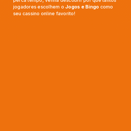
perca tempo, venha descobrir por que tantos
jogadores escolhem o
Jogos e Bingo
como
seu cassino online favorito!
Últimas promoções
Bônus de Boas-Vindas de
100% até R$1000 na VBET