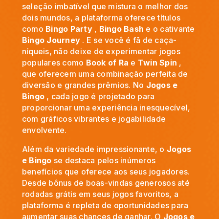
seleção imbatível que mistura o melhor dos
dois mundos, a plataforma oferece títulos
como
Bingo Party
,
Bingo Bash
e o cativante
Bingo Journey
. E se você é fã de caça-
níqueis, não deixe de experimentar jogos
populares como
Book of Ra
e
Twin Spin
,
que oferecem uma combinação perfeita de
diversão e grandes prêmios. No
Jogos e
Bingo
, cada jogo é projetado para
proporcionar uma experiência inesquecível,
com gráficos vibrantes e jogabilidade
envolvente.
Além da variedade impressionante, o
Jogos
e Bingo
se destaca pelos inúmeros
benefícios que oferece aos seus jogadores.
Desde bônus de boas-vindas generosos até
rodadas grátis em seus jogos favoritos, a
plataforma é repleta de oportunidades para
aumentar suas chances de ganhar. O
Jogos e