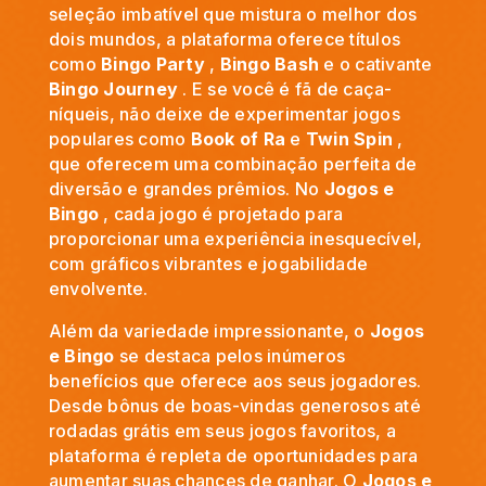
seleção imbatível que mistura o melhor dos
dois mundos, a plataforma oferece títulos
como
Bingo Party
,
Bingo Bash
e o cativante
Bingo Journey
. E se você é fã de caça-
níqueis, não deixe de experimentar jogos
populares como
Book of Ra
e
Twin Spin
,
que oferecem uma combinação perfeita de
diversão e grandes prêmios. No
Jogos e
Bingo
, cada jogo é projetado para
proporcionar uma experiência inesquecível,
com gráficos vibrantes e jogabilidade
envolvente.
Além da variedade impressionante, o
Jogos
e Bingo
se destaca pelos inúmeros
benefícios que oferece aos seus jogadores.
Desde bônus de boas-vindas generosos até
rodadas grátis em seus jogos favoritos, a
plataforma é repleta de oportunidades para
aumentar suas chances de ganhar. O
Jogos e