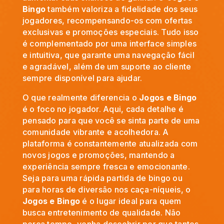
Bingo
também valoriza a fidelidade dos seus
jogadores, recompensando-os com ofertas
exclusivas e promoções especiais. Tudo isso
é complementado por uma interface simples
e intuitiva, que garante uma navegação fácil
e agradável, além de um suporte ao cliente
sempre disponível para ajudar.
O que realmente diferencia o
Jogos e Bingo
é o foco no jogador. Aqui, cada detalhe é
pensado para que você se sinta parte de uma
comunidade vibrante e acolhedora. A
plataforma é constantemente atualizada com
novos jogos e promoções, mantendo a
experiência sempre fresca e emocionante.
Seja para uma rápida partida de bingo ou
para horas de diversão nos caça-níqueis, o
Jogos e Bingo
é o lugar ideal para quem
busca entretenimento de qualidade. Não