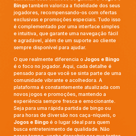
Bingo
também valoriza a fidelidade dos seus
jogadores, recompensando-os com ofertas
exclusivas e promoções especiais. Tudo isso
é complementado por uma interface simples
e intuitiva, que garante uma navegação fácil
e agradável, além de um suporte ao cliente
sempre disponível para ajudar.
O que realmente diferencia o
Jogos e Bingo
é o foco no jogador. Aqui, cada detalhe é
pensado para que você se sinta parte de uma
comunidade vibrante e acolhedora. A
plataforma é constantemente atualizada com
novos jogos e promoções, mantendo a
experiência sempre fresca e emocionante.
Seja para uma rápida partida de bingo ou
para horas de diversão nos caça-níqueis, o
Jogos e Bingo
é o lugar ideal para quem
busca entretenimento de qualidade. Não