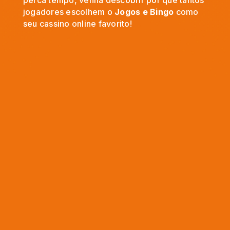
perca tempo, venha descobrir por que tantos
jogadores escolhem o
Jogos e Bingo
como
seu cassino online favorito!
Últimas promoções
Bônus de Boas-Vindas de
100% até R$1000 na VBET