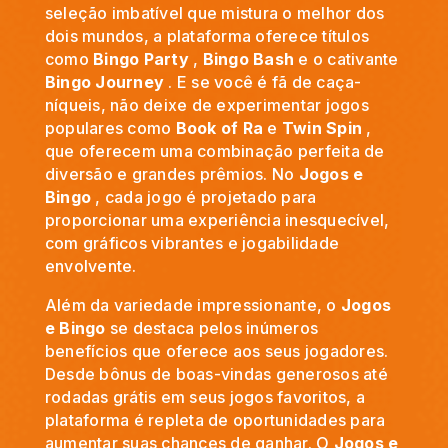
seleção imbatível que mistura o melhor dos
dois mundos, a plataforma oferece títulos
como
Bingo Party
,
Bingo Bash
e o cativante
Bingo Journey
. E se você é fã de caça-
níqueis, não deixe de experimentar jogos
populares como
Book of Ra
e
Twin Spin
,
que oferecem uma combinação perfeita de
diversão e grandes prêmios. No
Jogos e
Bingo
, cada jogo é projetado para
proporcionar uma experiência inesquecível,
com gráficos vibrantes e jogabilidade
envolvente.
Além da variedade impressionante, o
Jogos
e Bingo
se destaca pelos inúmeros
benefícios que oferece aos seus jogadores.
Desde bônus de boas-vindas generosos até
rodadas grátis em seus jogos favoritos, a
plataforma é repleta de oportunidades para
aumentar suas chances de ganhar. O
Jogos e