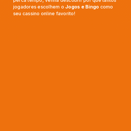
perca tempo, venha descobrir por que tantos
jogadores escolhem o
Jogos e Bingo
como
seu cassino online favorito!
Últimas promoções
Bônus de Boas-Vindas de
100% até R$1000 na VBET