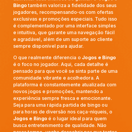
Bingo
também valoriza a fidelidade dos seus
jogadores, recompensando-os com ofertas
exclusivas e promoções especiais. Tudo isso
é complementado por uma interface simples
e intuitiva, que garante uma navegação fácil
e agradável, além de um suporte ao cliente
sempre disponível para ajudar.
O que realmente diferencia o
Jogos e Bingo
é o foco no jogador. Aqui, cada detalhe é
pensado para que você se sinta parte de uma
comunidade vibrante e acolhedora. A
plataforma é constantemente atualizada com
novos jogos e promoções, mantendo a
experiência sempre fresca e emocionante.
Seja para uma rápida partida de bingo ou
para horas de diversão nos caça-níqueis, o
Jogos e Bingo
é o lugar ideal para quem
busca entretenimento de qualidade. Não