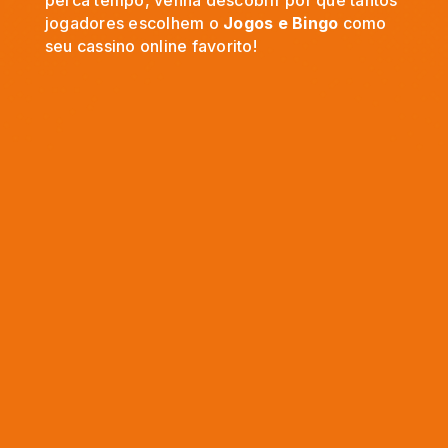
perca tempo, venha descobrir por que tantos
jogadores escolhem o
Jogos e Bingo
como
seu cassino online favorito!
Últimas promoções
Bônus de Boas-Vindas de
100% até R$1000 na VBET