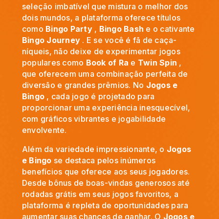
seleção imbatível que mistura o melhor dos
dois mundos, a plataforma oferece títulos
como
Bingo Party
,
Bingo Bash
e o cativante
Bingo Journey
. E se você é fã de caça-
níqueis, não deixe de experimentar jogos
populares como
Book of Ra
e
Twin Spin
,
que oferecem uma combinação perfeita de
diversão e grandes prêmios. No
Jogos e
Bingo
, cada jogo é projetado para
proporcionar uma experiência inesquecível,
com gráficos vibrantes e jogabilidade
envolvente.
Além da variedade impressionante, o
Jogos
e Bingo
se destaca pelos inúmeros
benefícios que oferece aos seus jogadores.
Desde bônus de boas-vindas generosos até
rodadas grátis em seus jogos favoritos, a
plataforma é repleta de oportunidades para
aumentar suas chances de ganhar. O
Jogos e