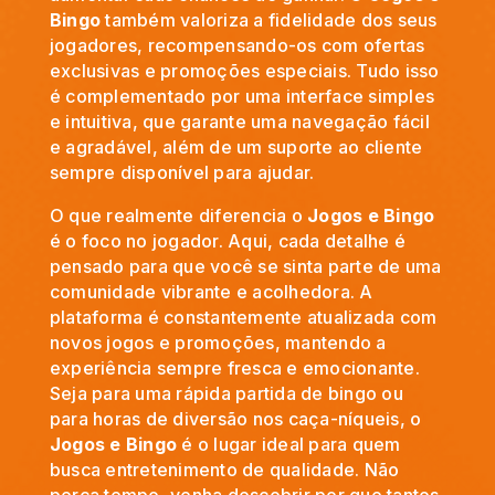
Bingo
também valoriza a fidelidade dos seus
jogadores, recompensando-os com ofertas
exclusivas e promoções especiais. Tudo isso
é complementado por uma interface simples
e intuitiva, que garante uma navegação fácil
e agradável, além de um suporte ao cliente
sempre disponível para ajudar.
O que realmente diferencia o
Jogos e Bingo
é o foco no jogador. Aqui, cada detalhe é
pensado para que você se sinta parte de uma
comunidade vibrante e acolhedora. A
plataforma é constantemente atualizada com
novos jogos e promoções, mantendo a
experiência sempre fresca e emocionante.
Seja para uma rápida partida de bingo ou
para horas de diversão nos caça-níqueis, o
Jogos e Bingo
é o lugar ideal para quem
busca entretenimento de qualidade. Não