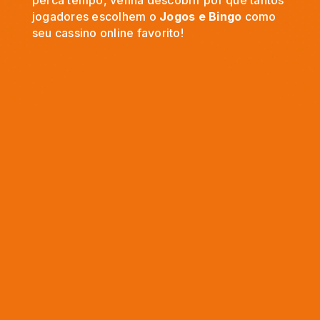
perca tempo, venha descobrir por que tantos
jogadores escolhem o
Jogos e Bingo
como
seu cassino online favorito!
Últimas promoções
Bônus de Boas-Vindas de
100% até R$1000 na VBET