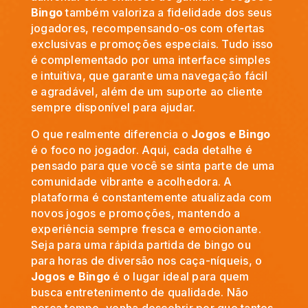
Bingo
também valoriza a fidelidade dos seus
jogadores, recompensando-os com ofertas
exclusivas e promoções especiais. Tudo isso
é complementado por uma interface simples
e intuitiva, que garante uma navegação fácil
e agradável, além de um suporte ao cliente
sempre disponível para ajudar.
O que realmente diferencia o
Jogos e Bingo
é o foco no jogador. Aqui, cada detalhe é
pensado para que você se sinta parte de uma
comunidade vibrante e acolhedora. A
plataforma é constantemente atualizada com
novos jogos e promoções, mantendo a
experiência sempre fresca e emocionante.
Seja para uma rápida partida de bingo ou
para horas de diversão nos caça-níqueis, o
Jogos e Bingo
é o lugar ideal para quem
busca entretenimento de qualidade. Não