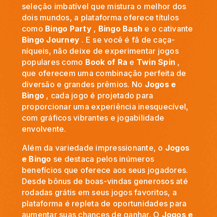
seleção imbatível que mistura o melhor dos
dois mundos, a plataforma oferece títulos
como
Bingo Party
,
Bingo Bash
e o cativante
Bingo Journey
. E se você é fã de caça-
níqueis, não deixe de experimentar jogos
populares como
Book of Ra
e
Twin Spin
,
que oferecem uma combinação perfeita de
diversão e grandes prêmios. No
Jogos e
Bingo
, cada jogo é projetado para
proporcionar uma experiência inesquecível,
com gráficos vibrantes e jogabilidade
envolvente.
Além da variedade impressionante, o
Jogos
e Bingo
se destaca pelos inúmeros
benefícios que oferece aos seus jogadores.
Desde bônus de boas-vindas generosos até
rodadas grátis em seus jogos favoritos, a
plataforma é repleta de oportunidades para
aumentar suas chances de ganhar. O
Jogos e