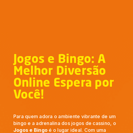
Mais jogos aqui
Jogos e Bingo: A
Melhor Diversão
Online Espera por
Você!
Para quem adora o ambiente vibrante de um
bingo e a adrenalina dos jogos de cassino, o
Jogos e Bingo
é o lugar ideal. Com uma