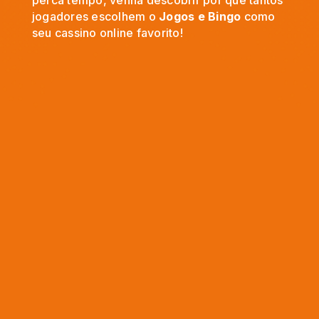
perca tempo, venha descobrir por que tantos
jogadores escolhem o
Jogos e Bingo
como
seu cassino online favorito!
Últimas promoções
Bônus de Boas-Vindas de
100% até R$1000 na VBET