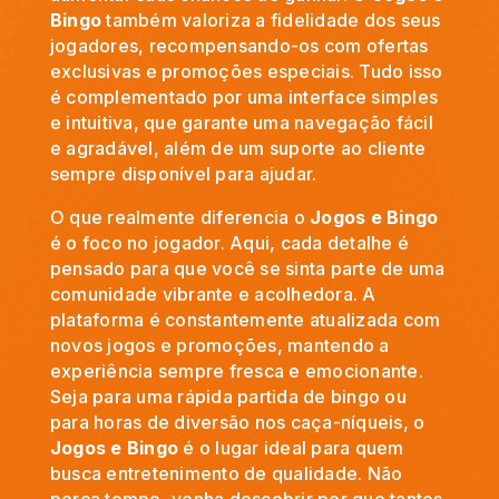
Bingo
também valoriza a fidelidade dos seus
jogadores, recompensando-os com ofertas
exclusivas e promoções especiais. Tudo isso
é complementado por uma interface simples
e intuitiva, que garante uma navegação fácil
e agradável, além de um suporte ao cliente
sempre disponível para ajudar.
O que realmente diferencia o
Jogos e Bingo
é o foco no jogador. Aqui, cada detalhe é
pensado para que você se sinta parte de uma
comunidade vibrante e acolhedora. A
plataforma é constantemente atualizada com
novos jogos e promoções, mantendo a
experiência sempre fresca e emocionante.
Seja para uma rápida partida de bingo ou
para horas de diversão nos caça-níqueis, o
Jogos e Bingo
é o lugar ideal para quem
busca entretenimento de qualidade. Não