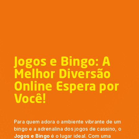
Mais jogos aqui
Jogos e Bingo: A
Melhor Diversão
Online Espera por
Você!
Para quem adora o ambiente vibrante de um
bingo e a adrenalina dos jogos de cassino, o
Jogos e Bingo
é o lugar ideal. Com uma