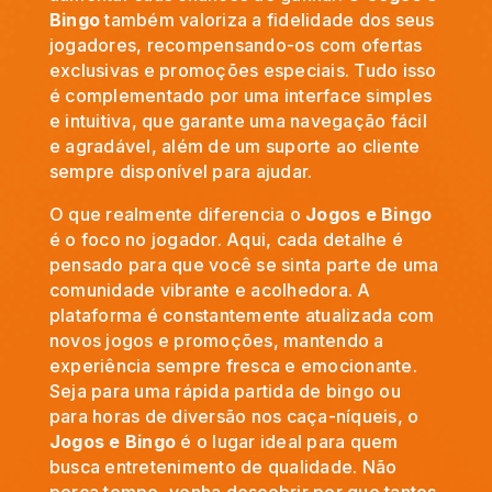
Bingo
também valoriza a fidelidade dos seus
jogadores, recompensando-os com ofertas
exclusivas e promoções especiais. Tudo isso
é complementado por uma interface simples
e intuitiva, que garante uma navegação fácil
e agradável, além de um suporte ao cliente
sempre disponível para ajudar.
O que realmente diferencia o
Jogos e Bingo
é o foco no jogador. Aqui, cada detalhe é
pensado para que você se sinta parte de uma
comunidade vibrante e acolhedora. A
plataforma é constantemente atualizada com
novos jogos e promoções, mantendo a
experiência sempre fresca e emocionante.
Seja para uma rápida partida de bingo ou
para horas de diversão nos caça-níqueis, o
Jogos e Bingo
é o lugar ideal para quem
busca entretenimento de qualidade. Não