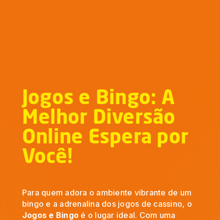
Mais jogos aqui
Jogos e Bingo: A
Melhor Diversão
Online Espera por
Você!
Para quem adora o ambiente vibrante de um
bingo e a adrenalina dos jogos de cassino, o
Jogos e Bingo
é o lugar ideal. Com uma