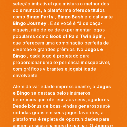
seleção imbatível que mistura o melhor dos
dois mundos, a plataforma oferece títulos
como
Bingo Party
,
Bingo Bash
e o cativante
Bingo Journey
. E se você é fã de caça-
níqueis, não deixe de experimentar jogos
populares como
Book of Ra
e
Twin Spin
,
que oferecem uma combinação perfeita de
diversão e grandes prêmios. No
Jogos e
Bingo
, cada jogo é projetado para
proporcionar uma experiência inesquecível,
com gráficos vibrantes e jogabilidade
envolvente.
Além da variedade impressionante, o
Jogos
e Bingo
se destaca pelos inúmeros
benefícios que oferece aos seus jogadores.
Desde bônus de boas-vindas generosos até
rodadas grátis em seus jogos favoritos, a
plataforma é repleta de oportunidades para
aumentar suas chances de ganhar. O
Jogos e