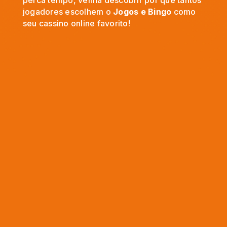
perca tempo, venha descobrir por que tantos
jogadores escolhem o
Jogos e Bingo
como
seu cassino online favorito!
Últimas promoções
Bônus de Boas-Vindas de
100% até R$1000 na VBET