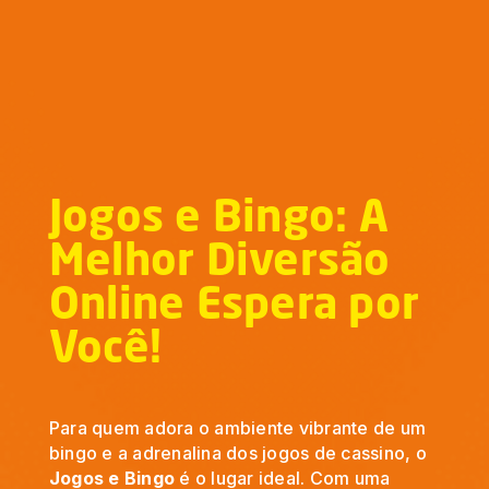
Mais jogos aqui
Jogos e Bingo: A
Melhor Diversão
Online Espera por
Você!
Para quem adora o ambiente vibrante de um
bingo e a adrenalina dos jogos de cassino, o
Jogos e Bingo
é o lugar ideal. Com uma