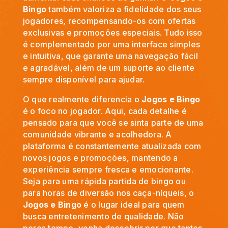
Bingo
também valoriza a fidelidade dos seus
jogadores, recompensando-os com ofertas
exclusivas e promoções especiais. Tudo isso
é complementado por uma interface simples
e intuitiva, que garante uma navegação fácil
e agradável, além de um suporte ao cliente
sempre disponível para ajudar.
O que realmente diferencia o
Jogos e Bingo
é o foco no jogador. Aqui, cada detalhe é
pensado para que você se sinta parte de uma
comunidade vibrante e acolhedora. A
plataforma é constantemente atualizada com
novos jogos e promoções, mantendo a
experiência sempre fresca e emocionante.
Seja para uma rápida partida de bingo ou
para horas de diversão nos caça-níqueis, o
Jogos e Bingo
é o lugar ideal para quem
busca entretenimento de qualidade. Não