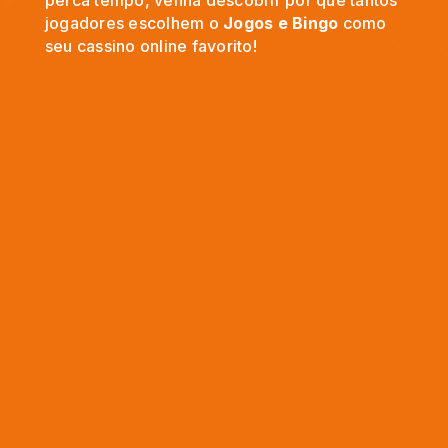
perca tempo, venha descobrir por que tantos
jogadores escolhem o
Jogos e Bingo
como
seu cassino online favorito!
Últimas promoções
Bônus de Boas-Vindas de
100% até R$1000 na VBET