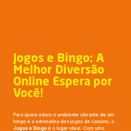
Mais jogos aqui
Jogos e Bingo: A
Melhor Diversão
Online Espera por
Você!
Para quem adora o ambiente vibrante de um
bingo e a adrenalina dos jogos de cassino, o
Jogos e Bingo
é o lugar ideal. Com uma