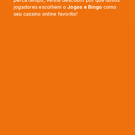
perca tempo, venha descobrir por que tantos
jogadores escolhem o
Jogos e Bingo
como
seu cassino online favorito!
Últimas promoções
Bônus de Boas-Vindas de
100% até R$1000 na VBET