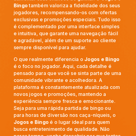
Bingo
também valoriza a fidelidade dos seus
jogadores, recompensando-os com ofertas
exclusivas e promoções especiais. Tudo isso
é complementado por uma interface simples
e intuitiva, que garante uma navegação fácil
e agradável, além de um suporte ao cliente
sempre disponível para ajudar.
O que realmente diferencia o
Jogos e Bingo
é o foco no jogador. Aqui, cada detalhe é
pensado para que você se sinta parte de uma
comunidade vibrante e acolhedora. A
plataforma é constantemente atualizada com
novos jogos e promoções, mantendo a
experiência sempre fresca e emocionante.
Seja para uma rápida partida de bingo ou
para horas de diversão nos caça-níqueis, o
Jogos e Bingo
é o lugar ideal para quem
busca entretenimento de qualidade. Não