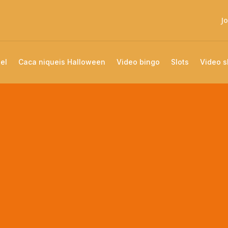
J
el
Caca niqueis Halloween
Video bingo
Slots
Video s
 ao
os
go!