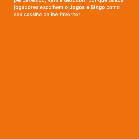
perca tempo, venha descobrir por que tantos
jogadores escolhem o
Jogos e Bingo
como
seu cassino online favorito!
Últimas promoções
Bônus de Boas-Vindas de
100% até R$1000 na VBET