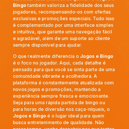
Bingo
também valoriza a fidelidade dos seus
jogadores, recompensando-os com ofertas
exclusivas e promoções especiais. Tudo isso
é complementado por uma interface simples
e intuitiva, que garante uma navegação fácil
e agradável, além de um suporte ao cliente
sempre disponível para ajudar.
O que realmente diferencia o
Jogos e Bingo
é o foco no jogador. Aqui, cada detalhe é
pensado para que você se sinta parte de uma
comunidade vibrante e acolhedora. A
plataforma é constantemente atualizada com
novos jogos e promoções, mantendo a
experiência sempre fresca e emocionante.
Seja para uma rápida partida de bingo ou
para horas de diversão nos caça-níqueis, o
Jogos e Bingo
é o lugar ideal para quem
busca entretenimento de qualidade. Não